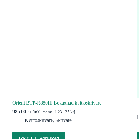
Orient BTP-R880III Begagnad kvittoskrivare
O
985.00
kr
[inkl. moms:
1 231.25
kr
]
1
Kvittoskrivare
,
Skrivare
Lägg till i varukorg