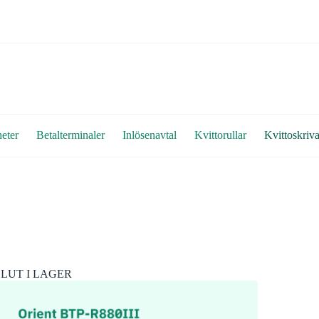
eter
Betalterminaler
Inlösenavtal
Kvittorullar
Kvittoskriva
SLUT I LAGER