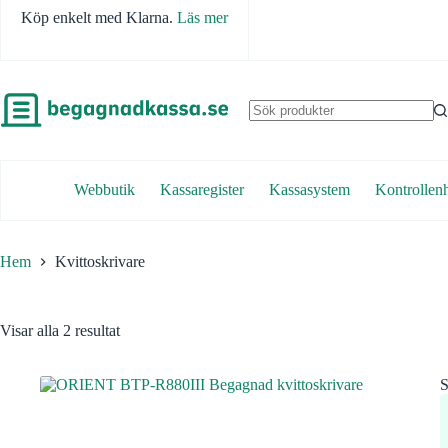
Hoppa
Köp enkelt med Klarna.
Läs mer
till
innehåll
Inga
resultat
Webbutik
Kassaregister
Kassasystem
Kontrollenh
Hem
Kvittoskrivare
Visar alla 2 resultat