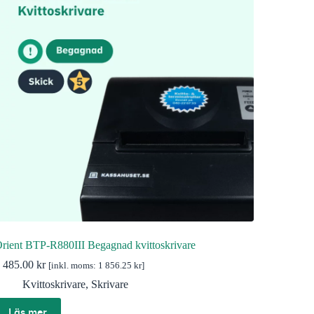
rient BTP-R880III Begagnad kvittoskrivare
 485.00
kr
[inkl. moms:
1 856.25
kr
]
Kvittoskrivare
,
Skrivare
Läs mer