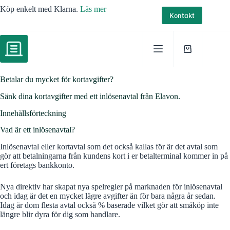
Hoppa
Köp enkelt med Klarna.
Läs mer
till
Kontakt
innehåll
Varukorg
Betalar du mycket för kortavgifter?
Sänk dina kortavgifter med ett inlösenavtal från Elavon.
Innehållsförteckning
Vad är ett inlösenavtal?
Inlösenavtal eller kortavtal som det också kallas för är det avtal som
gör att betalningarna från kundens kort i er betalterminal kommer in på
ert företags bankkonto.
Nya direktiv har skapat nya spelregler på marknaden för inlösenavtal
och idag är det en mycket lägre avgifter än för bara några år sedan.
Idag är dom flesta avtal också % baserade vilket gör att småköp inte
längre blir dyra för dig som handlare.