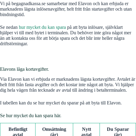
Vi på begagnadkassa.se samarbetar med Elavon och kan erbjuda er
marknadens lägsta inlösenavgifter, helt fritt från startavgifter och utan
bindningstid.
Se nedan
hur mycket du kan spara
på att byta inlösare, självklart
hjälper vi till med bytet i terminalen. Du behöver inte göra något mer
än att kontakta oss för att börja spara och det blir inte heller några
driftstörningar.
Elavons låga kortavgifter.
Via Elavon kan vi erbjuda er marknadens lägsta kortavgifter. Avtalet är
helt fritt från fasta avgifter och det kostar inte något att byta. Vi hjälper
dig hela vägen från tecknade av avtal till ändring i betalterminalen.
I tabellen kan du se hur mycket du sparar på att byta till Elavon.
Se hur mycket du kan spara här.
Befintligt
Omsättning
Nytt
Du Sparar
avtal
(år)
avtal
(år)